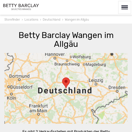
Storefinder
Locations
Deutschland
Wangen im Allgäu
Betty Barclay Wangen im
Allgäu
Route berechnen
Es gibt 2 Verkaufsstellen mit Produkten der Betty