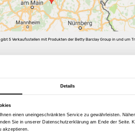
 gibt 5 Verkaufsstellen mit Produkten der Betty Barclay Group in und um Tri
MODEHAUS MARX GMBH &
2
3
GALERIA S.A.R.L. & CO. KG
CO. KG
Simeonstr. 53
Am Breitenstein 1-3
54290 Trier
54290 Trier
Details
Store Landing-Page
Store Landing-Page
okies
Route berechnen
Route berechnen
hnen einen uneingeschränkten Service zu gewährleisten. Näher
inden Sie in unserer Datenschutzerklärung am Ende der Seite. K
u akzeptieren.