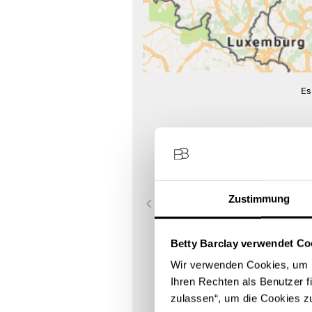
Es
1
SINN GMBH
Fahrstraße 1
54290 Trier
Zustimmung
Store Landing-Page
Betty Barclay verwendet Co
Route berechnen
Wir verwenden Cookies, um I
Ihren Rechten als Benutzer f
zulassen“, um die Cookies z