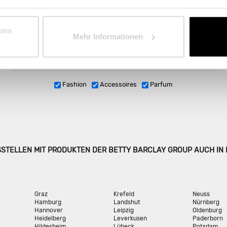
STOR
Internat
ies
Mehr Informationen
Fashion
Accessoires
Parfum
SSTELLEN MIT PRODUKTEN DER BETTY BARCLAY GROUP AUCH IN
Graz
Krefeld
Neuss
Hamburg
Landshut
Nürnberg
Hannover
Leipzig
Oldenburg
Heidelberg
Leverkusen
Paderborn
Hildesheim
Lübeck
Potsdam