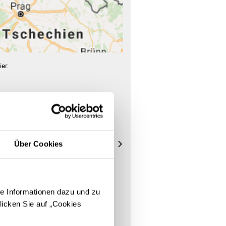
er.
HOCHSTETTER & LANGE
4
GMBH&CO.KG
Simeonstr. 13
54290 Trier
Über Cookies
Store Landing-Page
Route berechnen
e Informationen dazu und zu
licken Sie auf „Cookies