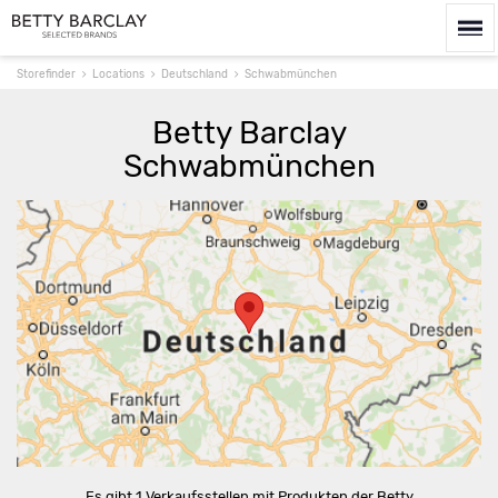
Storefinder
Locations
Deutschland
Schwabmünchen
Betty Barclay
Schwabmünchen
Route berechnen
Es gibt 1 Verkaufsstellen mit Produkten der Betty