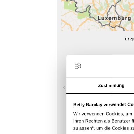
Es g
1
KOLOSSA-NIENBURG
Georgstraße 35
31582 Nienburg
Zustimmung
Store Landing-Page
Betty Barclay verwendet Co
Route berechnen
Wir verwenden Cookies, um I
Ihren Rechten als Benutzer f
zulassen“, um die Cookies z