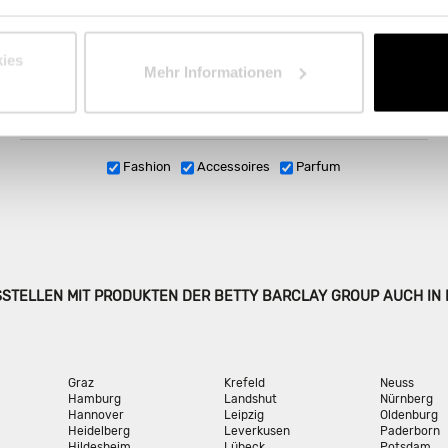
STOR
Internat
ies
Mehr Informationen
Fashion
Accessoires
Parfum
SSTELLEN MIT PRODUKTEN DER BETTY BARCLAY GROUP AUCH IN
Graz
Krefeld
Neuss
Hamburg
Landshut
Nürnberg
Hannover
Leipzig
Oldenburg
Heidelberg
Leverkusen
Paderborn
Hildesheim
Lübeck
Potsdam