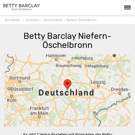
Storefinder
Locations
Deutschland
Niefern-Öschelbronn
Betty Barclay Niefern-
Öschelbronn
Route berechnen
Es gibt 1 Verkaufsstellen mit Produkten der Betty