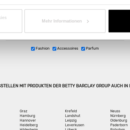
STOR
Internat
ies
Mehr Informationen
Fashion
Accessoires
Parfum
SSTELLEN MIT PRODUKTEN DER BETTY BARCLAY GROUP AUCH IN
Graz
Krefeld
Neuss
Hamburg
Landshut
Nürnberg
Hannover
Leipzig
Oldenburg
Heidelberg
Leverkusen
Paderborn
Hildesheim
Lübeck
Potsdam