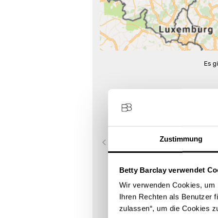
Es g
1
MODEPARK RÖTHER GMBH - F
Borsigstr.15
89231 Neu-Ulm
Zustimmung
Store Landing-Page
Betty Barclay verwendet Co
Route berechnen
Wir verwenden Cookies, um I
Ihren Rechten als Benutzer f
zulassen“, um die Cookies z