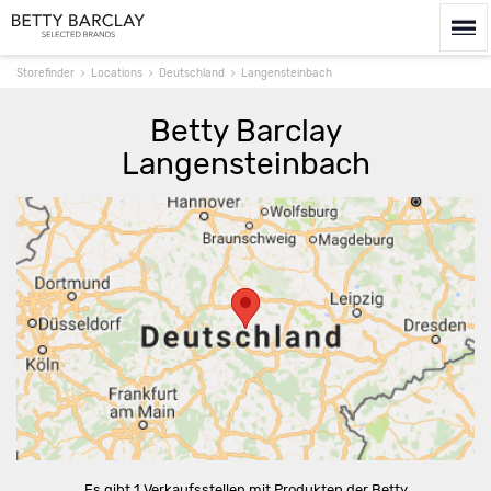
Storefinder
Locations
Deutschland
Langensteinbach
Betty Barclay
Langensteinbach
Route berechnen
Es gibt 1 Verkaufsstellen mit Produkten der Betty