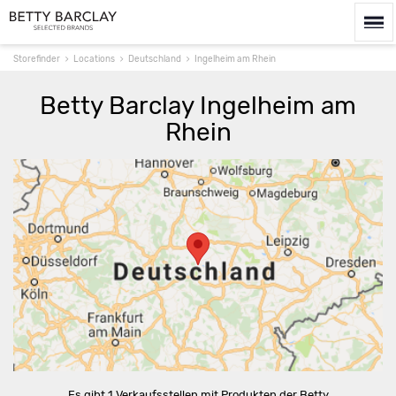
Storefinder
Locations
Deutschland
Ingelheim am Rhein
Betty Barclay Ingelheim am
Rhein
Route berechnen
Es gibt 1 Verkaufsstellen mit Produkten der Betty