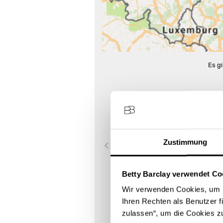
Es g
1
WOMEN STYLE JANA KABLITZ
Hauptstraße 35
36266 Heringen
Zustimmung
Store Landing-Page
Betty Barclay verwendet Co
Route berechnen
Wir verwenden Cookies, um I
Ihren Rechten als Benutzer f
zulassen“, um die Cookies z