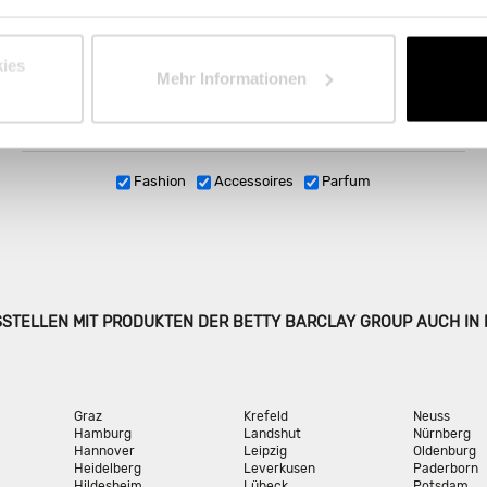
STOR
Internat
ies
Mehr Informationen
Fashion
Accessoires
Parfum
SSTELLEN MIT PRODUKTEN DER BETTY BARCLAY GROUP AUCH IN
Graz
Krefeld
Neuss
Hamburg
Landshut
Nürnberg
Hannover
Leipzig
Oldenburg
Heidelberg
Leverkusen
Paderborn
Hildesheim
Lübeck
Potsdam