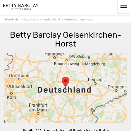
Storefinder
Locations
Deutschland
Gelsenkirchen-Horst
Betty Barclay Gelsenkirchen-
Horst
Route berechnen
Es gibt 1 Verkaufsstellen mit Produkten der Betty