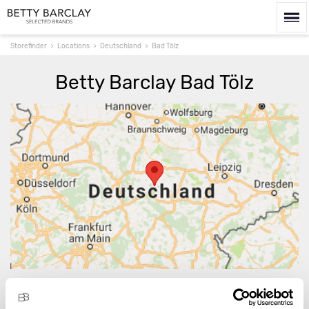
Storefinder
Locations
Deutschland
Bad Tölz
Betty Barclay Bad Tölz
Route berechnen
Es gibt 2 Verkaufsstellen mit Produkten der Betty
Barclay Group in und um Bad Tölz.