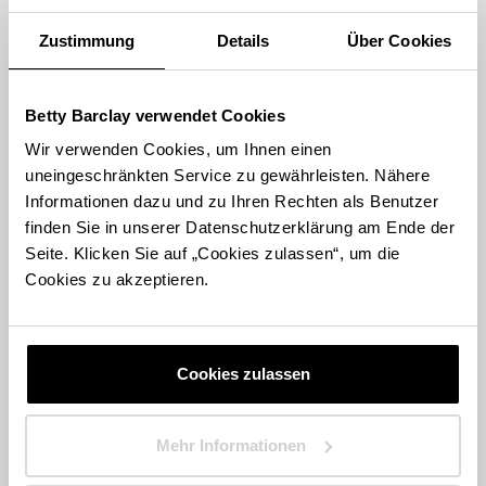
Zustimmung
Details
Über Cookies
H.P. STEINGASS GMBH & CO. KG BETTY BARCLAY
1
STORE
Marktstraße 38
Betty Barclay verwendet Cookies
83646 Bad Tölz
Wir verwenden Cookies, um Ihnen einen
uneingeschränkten Service zu gewährleisten. Nähere
Store Landing-Page
Informationen dazu und zu Ihren Rechten als Benutzer
finden Sie in unserer Datenschutzerklärung am Ende der
Route berechnen
Seite. Klicken Sie auf „Cookies zulassen“, um die
Cookies zu akzeptieren.
Cookies zulassen
STORE FINDEN
International suchen
Mehr Informationen