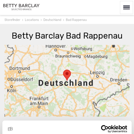
Storefinder
Locations
Deutschland
Bad Rappenau
Betty Barclay Bad Rappenau
Route berechnen
Es gibt 1 Verkaufsstellen mit Produkten der Betty
Barclay Group in und um Bad Rappenau.