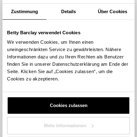
Zustimmung
Details
Über Cookies
1
MODEHAUS BAUER GMBH
Kirchplatz 16
74906 Bad Rappenau
Betty Barclay verwendet Cookies
Wir verwenden Cookies, um Ihnen einen
uneingeschränkten Service zu gewährleisten. Nähere
Store Landing-Page
Informationen dazu und zu Ihren Rechten als Benutzer
finden Sie in unserer Datenschutzerklärung am Ende der
Route berechnen
Seite. Klicken Sie auf „Cookies zulassen“, um die
Cookies zu akzeptieren.
Cookies zulassen
STORE FINDEN
International suchen
Mehr Informationen