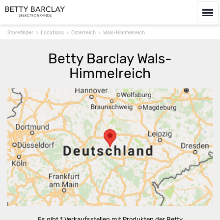
Storefinder
Locations
Österreich
Wals-Himmelreich
Betty Barclay Wals-
Himmelreich
Route berechnen
Es gibt 1 Verkaufsstellen mit Produkten der Betty