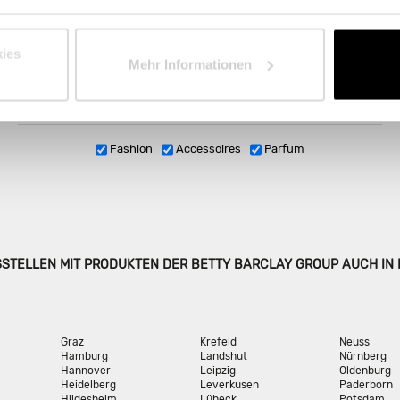
STOR
Internat
ies
Mehr Informationen
Fashion
Accessoires
Parfum
SSTELLEN MIT PRODUKTEN DER BETTY BARCLAY GROUP AUCH IN
Graz
Krefeld
Neuss
Hamburg
Landshut
Nürnberg
Hannover
Leipzig
Oldenburg
Heidelberg
Leverkusen
Paderborn
Hildesheim
Lübeck
Potsdam