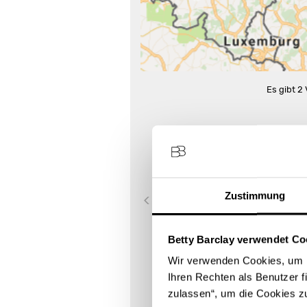
Es gibt 2
1
BETTY BARCLAY STORE FIL 8
Hauptplatz 12-14
3430 Tulln an der Donau
Zustimmung
Store Landing-Page
Betty Barclay verwendet Co
Route berechnen
Wir verwenden Cookies, um I
Ihren Rechten als Benutzer f
zulassen“, um die Cookies z