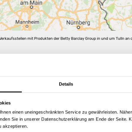
 Verkaufsstellen mit Produkten der Betty Barclay Group in und um Tulln an 
2
9 TULLN ROSENARCADE
MODE VON FEUCHT
Rathausplatz 4
3430 Tulln an der Donau
Details
Store Landing-Page
okies
Route berechnen
hnen einen uneingeschränkten Service zu gewährleisten. Näher
inden Sie in unserer Datenschutzerklärung am Ende der Seite. K
u akzeptieren.