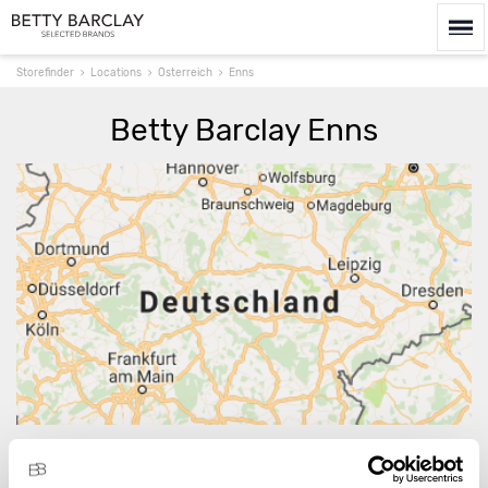
Storefinder
Locations
Österreich
Enns
Betty Barclay Enns
Route berechnen
Es gibt 1 Verkaufsstellen mit Produkten der Betty
Barclay Group in und um Enns.