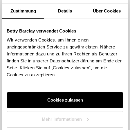
Zustimmung
Details
Über Cookies
1
BELLA MODE HANDELS GMBH
Linzerstrasse 11
4470 Enns
Betty Barclay verwendet Cookies
Wir verwenden Cookies, um Ihnen einen
uneingeschränkten Service zu gewährleisten. Nähere
Store Landing-Page
Informationen dazu und zu Ihren Rechten als Benutzer
finden Sie in unserer Datenschutzerklärung am Ende der
Route berechnen
Seite. Klicken Sie auf „Cookies zulassen“, um die
Cookies zu akzeptieren.
Cookies zulassen
STORE FINDEN
International suchen
Mehr Informationen