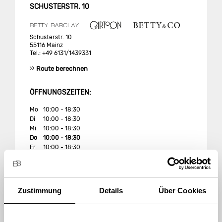
SCHUSTERSTR. 10
Schusterstr. 10
55116 Mainz
Tel.: +49 6131/1439331
Route berechnen
ÖFFNUNGSZEITEN:
Mo
10:00 - 18:30
Di
10:00 - 18:30
Mi
10:00 - 18:30
Do
10:00 - 18:30
Fr
10:00 - 18:30
Sa
10:00 - 18:00
So
geschlossen
Unsere Marken und Produkte im Store
Zustimmung
Details
Über Cookies
Betty Barclay Store Fil 106 Mainz in Mainz begrüßt Sie mit
einem attraktiven Sortiment an Produkten der Marken
Betty Barclay
,
Cartoon
und
Betty & Co
.