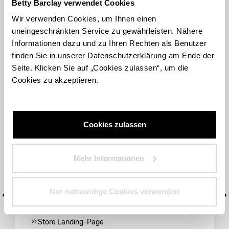
Betty Barclay verwendet Cookies
Die Produktpalette erstreckt sich dabei auf
Fashion
.
Wir verwenden Cookies, um Ihnen einen
Entdecken Sie die Modewelt der
Betty Barclay Group
!
uneingeschränkten Service zu gewährleisten. Nähere
Weitergehende Informationen
Informationen dazu und zu Ihren Rechten als Benutzer
Informieren Sie sich über das Sortiment der
Betty
finden Sie in unserer Datenschutzerklärung am Ende der
Barclay Group
in Mainz gerne auch online! Im
Betty
Seite. Klicken Sie auf „Cookies zulassen“, um die
Barclay Onlineshop
finden Sie Inspirationen zum Thema
Damenbekleidung
sowie alle Infos zu den Marken
Betty
Cookies zu akzeptieren.
Barclay
,
Cartoon
und
Betty & Co
.
Cookies zulassen
WEITERE VERKAUFSSTELLEN IN IHRER NÄHE
1
SINN GMBH
Mehr Informationen
Markt 19-29
55116 Mainz
Nur notwendige Cookies verwenden
Telefon: +49 6861/2597
Store Landing-Page