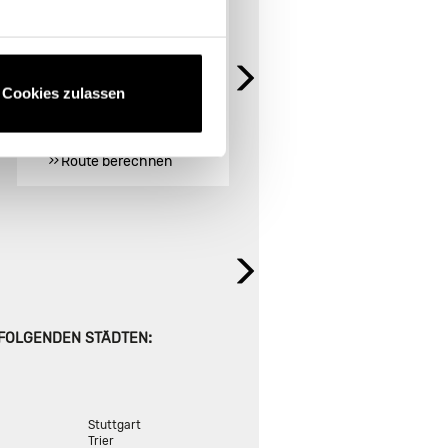
KEMPTEN
Kaufbeurener Str. 2
Ursulasrieder Straße 6
87616 Marktoberdorf
87437 Kempten
Telefon: +49 8342/3041
Cookies zulassen
Store Landing-Page
Store Landing-Page
Route berechnen
Route berechnen
:
 FOLGENDEN STÄDTEN
Stuttgart
Trier