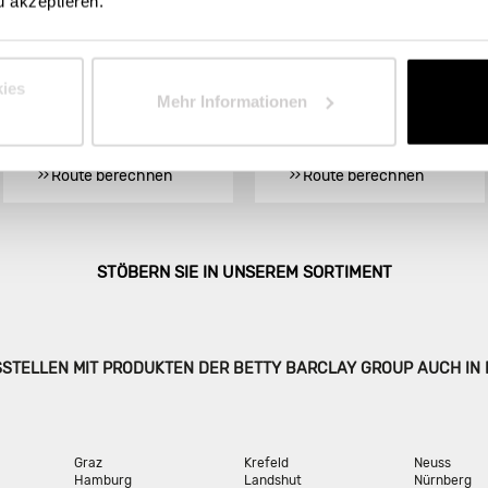
u akzeptieren.
KEMPTEN
Marktplatz 12
Ursulasrieder Straße 6
87634 Obergünzburg
87437 Kempten
Telefon: +49 8372/357
ies
Mehr Informationen
Store Landing-Page
Store Landing-Page
Route berechnen
Route berechnen
STÖBERN SIE IN UNSEREM SORTIMENT
SSTELLEN MIT PRODUKTEN DER BETTY BARCLAY GROUP AUCH IN
Graz
Krefeld
Neuss
Hamburg
Landshut
Nürnberg