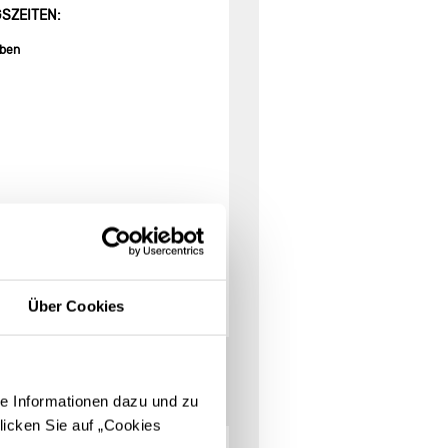
SZEITEN:
aben
ment der
Betty Barclay Group
in
 Barclay Onlineshop
finden Sie
eidung
sowie alle Infos zu den
d
Gil Bret
.
Über Cookies
e Informationen dazu und zu
licken Sie auf „Cookies
MODEPARK RÖTHER GMBH
4
2
MODEHAUS XAVER MARTIN