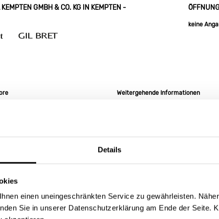
EMPTEN GMBH & CO. KG IN KEMPTEN -
ÖFFNUNG
keine Ang
ore
Weitergehende Informationen
en GmbH & Co. KG in Kempten
Informieren Sie sich über das Sorti
 Sortiment an Produkten der Marken
Kempten gerne auch online! Im
Betty
ret
.
Inspirationen zum Thema
Damenbekl
Marken
Betty Barclay
,
Vera Mont
un
dabei auf
Fashion
.
Details
tty Barclay Group
!
okies
WEITERE VERKAUFSSTELLEN IN IHRER NÄHE
hnen einen uneingeschränkten Service zu gewährleisten. Näher
inden Sie in unserer Datenschutzerklärung am Ende der Seite. K
MODEPARK RÖTHER GMBH
2
3
MODEHAUS TSCHAFFON