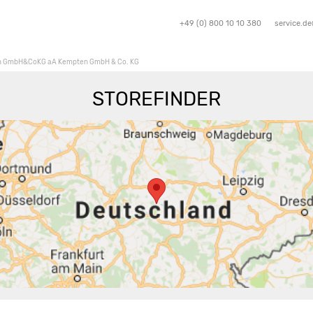
+49 (0) 800 10 10 380
service.d
 GmbH&CoKG aA Kempten GmbH & Co. KG
STOREFINDER
Route berechnen