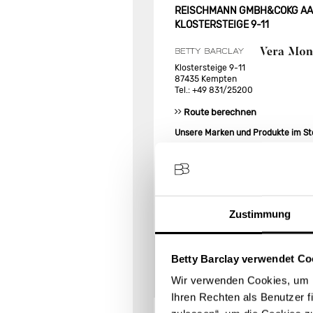
REISCHMANN GMBH&COKG AA K
KLOSTERSTEIGE 9-11
Klostersteige 9-11
87435 Kempten
Tel.: +49 831/25200
Route berechnen
Unsere Marken und Produkte im St
Reischmann GmbH&CoKG aA Kempt
begrüßt Sie mit einem attraktiven
Betty Barclay
,
Vera Mont
und
Gil B
Die Produktpalette erstreckt sich 
Zustimmung
Entdecken Sie die Modewelt der
Be
Betty Barclay verwendet Co
Wir verwenden Cookies, um I
Ihren Rechten als Benutzer f
1
DONNA & DIVA